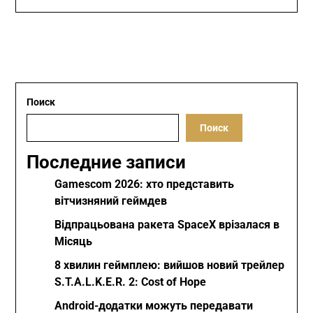
Поиск
Поиск
Последние записи
Gamescom 2026: хто представить
вітчизняний геймдев
Відпрацьована ракета SpaceX врізалася в
Місяць
8 хвилин геймплею: вийшов новий трейлер
S.T.A.L.K.E.R. 2: Cost of Hope
Android-додатки можуть передавати