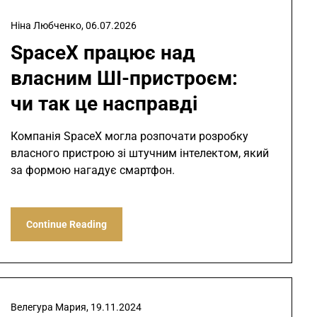
Ніна Любченко,
06.07.2026
SpaceX працює над
власним ШІ-пристроєм:
чи так це насправді
Компанія SpaceX могла розпочати розробку
власного пристрою зі штучним інтелектом, який
за формою нагадує смартфон.
Continue Reading
Велегура Мария,
19.11.2024