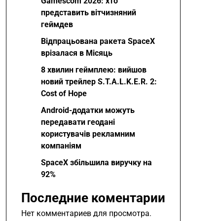
Gamescom 2026: хто
представить вітчизняний
геймдев
Відпрацьована ракета SpaceX
врізалася в Місяць
8 хвилин геймплею: вийшов
новий трейлер S.T.A.L.K.E.R. 2:
Cost of Hope
Android-додатки можуть
передавати геодані
користувачів рекламним
компаніям
SpaceX збільшила виручку на
92%
Последние коментарии
Нет комментариев для просмотра.