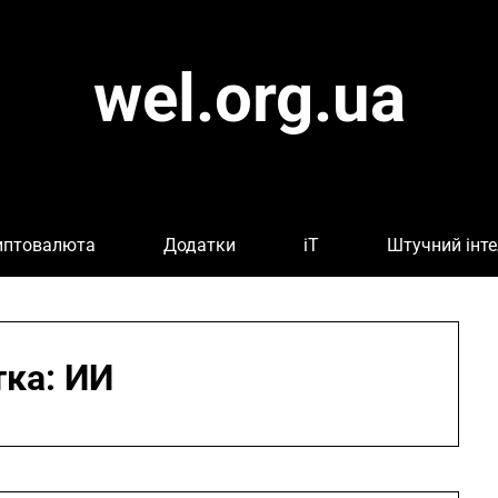
wel.org.ua
иптовалюта
Додатки
iT
Штучний інте
тка:
ИИ