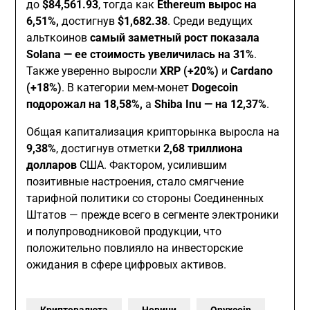
до
$84,561.93
, тогда как
Ethereum вырос на
6,51%,
достигнув
$1,682.38
. Среди ведущих
альткоинов
самый заметный рост показала
Solana — ее стоимость увеличилась на 31%
.
Также уверенно выросли
XRP (+20%)
и
Cardano
(+18%)
. В категории мем-монет
Dogecoin
подорожал на 18,58%,
а
Shiba Inu — на 12,37%
.
Общая капитализация крипторынка выросла на
9,38%
, достигнув отметки
2,68 триллиона
долларов
США. Фактором, усилившим
позитивные настроения, стало смягчение
тарифной политики со стороны Соединенных
Штатов — прежде всего в сегменте электроники
и полупроводниковой продукции, что
положительно повлияло на инвесторские
ожидания в сфере цифровых активов.
Криптовалюта
Новини
Onyxcoin