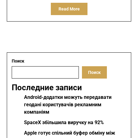
Read More
Поиск
Поиск
Последние записи
Android-додатки можуть передавати
геодані користувачів рекламним
компаніям
SpaceX збільшила виручку на 92%
Apple готує спільний буфер обміну між