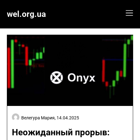
Skip
to
wel.org.ua
content
Велегура Мария,
14.04.2025
Неожиданный прорыв: