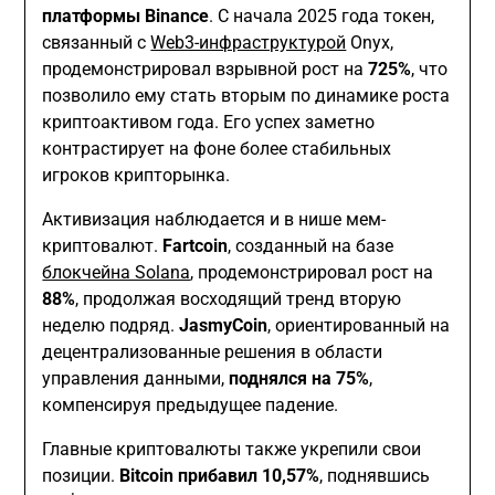
платформы Binance
. С начала 2025 года токен,
связанный с
Web3-инфраструктурой
Onyx,
продемонстрировал взрывной рост на
725%
, что
позволило ему стать вторым по динамике роста
криптоактивом года. Его успех заметно
контрастирует на фоне более стабильных
игроков крипторынка.
Активизация наблюдается и в нише мем-
криптовалют.
Fartcoin
, созданный на базе
блокчейна Solana
, продемонстрировал рост на
88%
, продолжая восходящий тренд вторую
неделю подряд.
JasmyCoin
, ориентированный на
децентрализованные решения в области
управления данными,
поднялся на 75%
,
компенсируя предыдущее падение.
Главные криптовалюты также укрепили свои
позиции.
Bitcoin прибавил 10,57%
, поднявшись