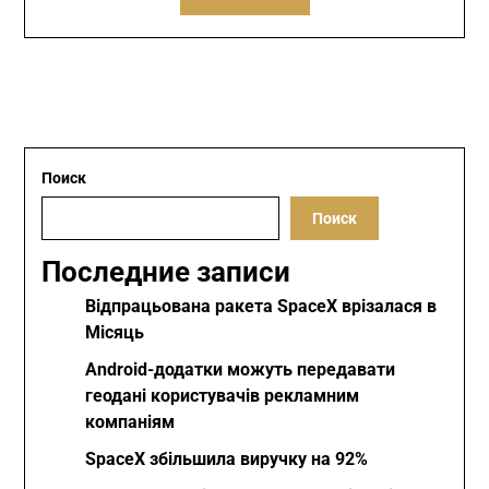
Поиск
Поиск
Последние записи
Відпрацьована ракета SpaceX врізалася в
Місяць
Android-додатки можуть передавати
геодані користувачів рекламним
компаніям
SpaceX збільшила виручку на 92%