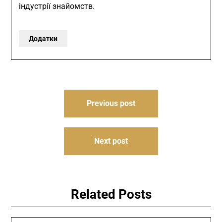
індустрії знайомств.
Додатки
Навигация
Previous post
по
записям
Next post
Related Posts