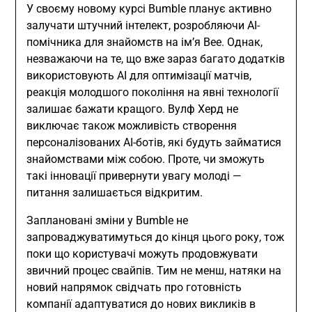
У своєму новому курсі Bumble планує активно
залучати штучний інтелект, розробляючи AI-
помічника для знайомств на ім’я Bee. Однак,
незважаючи на те, що вже зараз багато додатків
використовують AI для оптимізації матчів,
реакція молодшого покоління на явні технології
залишає бажати кращого. Вулф Херд не
виключає також можливість створення
персоналізованих AI-ботів, які будуть займатися
знайомствами між собою. Проте, чи зможуть
такі інновації привернути увагу молоді —
питання залишається відкритим.
Заплановані зміни у Bumble не
запроваджуватимуться до кінця цього року, тож
поки що користувачі можуть продовжувати
звичний процес свайпів. Тим не менш, натяки на
новий напрямок свідчать про готовність
компанії адаптуватися до нових викликів в