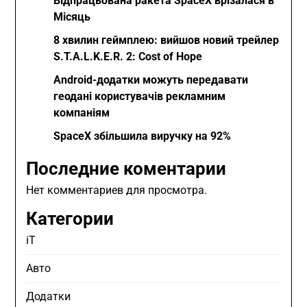
Відпрацьована ракета SpaceX врізалася в
Місяць
8 хвилин геймплею: вийшов новий трейлер
S.T.A.L.K.E.R. 2: Cost of Hope
Android-додатки можуть передавати
геодані користувачів рекламним
компаніям
SpaceX збільшила виручку на 92%
Последние коментарии
Нет комментариев для просмотра.
Категории
iT
Авто
Додатки