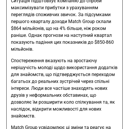
Ситуація підштовхує компанію до спроби
максимізувати прибутки з урахуванням
переглядів споживчих звичок. За підсумками
першого кварталу доходи Match Group склали
$864 мільйонів, що на 4% більше, ніж роком
раніше. Однак прогнози на наступний квартал
показують падіння цих показників до $850-860
мільйонів.
Спостереження вказують на зростаючу
нерішучість молоді щодо використання додатків
для знайомств, що підтверджується переходом
багатьох до реальних зустрічей через спільні
інтереси. Люди все частіше знаходять нових
друзів у неформальних обставинах, що
дозволяє їм розширити коло спілкування та, як
наслідок, відкрити можливості для нових
знайомств.
Match Group усвідомлює ці зміни та реагує на